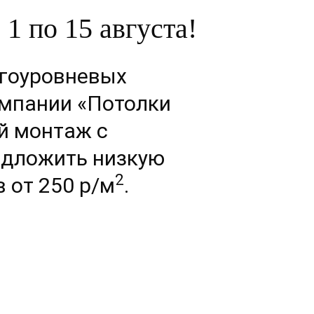
1 по 15 августа!
огоуровневых
омпании «Потолки
й монтаж с
едложить низкую
2
 от 250 р/м
.