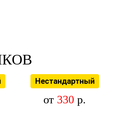
ЛКОВ
й
Нестандартный
от
330
р.