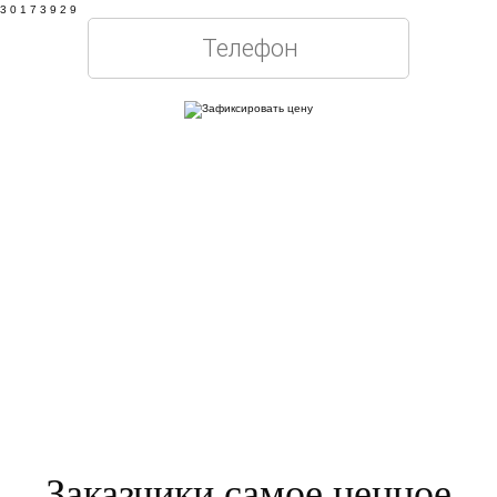
3
0
1
7
3
9
2
8
Оставляя свои контактные данные, вы подтверждаете свое совершеннолетие,
соглашаетесь на обработку персональных данных в соответствии с
Правовой
информацией
Заказчики самое ценное