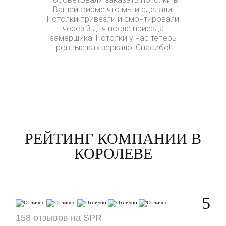
Вашей фирме что мы и сделали.
мужем по
Потолки привезли и смонтировали
натяжные
через 3 дня после приезда
выборов и
замерщика. Потолки у нас теперь
на компани
ровные как зеркало. Спасибо!
Александр,
звонок, п
цену. На в
замерщик
хотя цена о
и две т
чувствител
потолок в 
Установи
ровные, 
РЕЙТИНГ КОМПАНИИ В
КОРОЛЕВЕ
5
158 отзывов на SPR