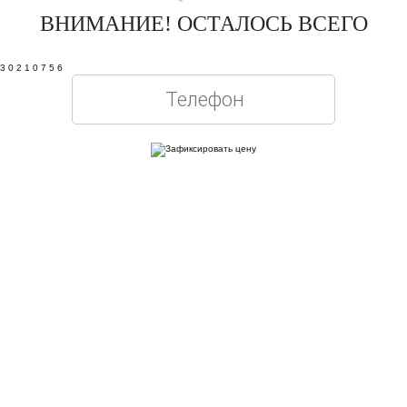
ВНИМАНИЕ! ОСТАЛОСЬ ВСЕГО
3
0
2
1
0
7
5
5
Оставляя свои контактные данные, вы подтверждаете свое совершеннолетие,
соглашаетесь на обработку персональных данных в соответствии с
Правовой
информацией